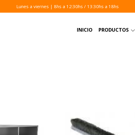
Lunes a viernes | 8hs a 12:30hs / 13:30hs a 18hs
INICIO
PRODUCTOS