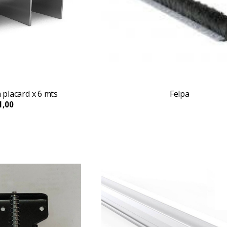
 placard x 6 mts
Felpa
1,00