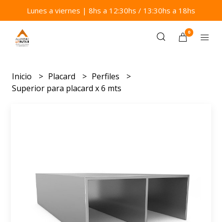
Lunes a viernes | 8hs a 12:30hs / 13:30hs a 18hs
0
Inicio
Placard
Perfiles
Superior para placard x 6 mts