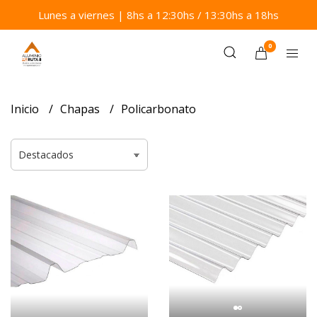
Lunes a viernes | 8hs a 12:30hs / 13:30hs a 18hs
0
Inicio
Chapas
Policarbonato