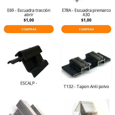
E69 - Escuadra tracción
E78A - Escuadra premarco
abrir
A30
$1,00
$1,00
COMPRAR
COMPRAR
ESCALP -
T132 - Tapon Anti polvo