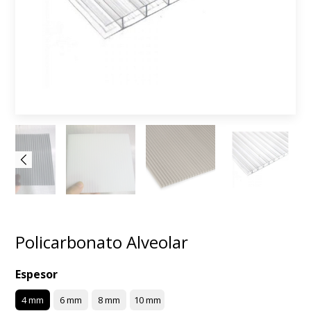
Policarbonato Alveolar
Espesor
4 mm
6 mm
8 mm
10 mm