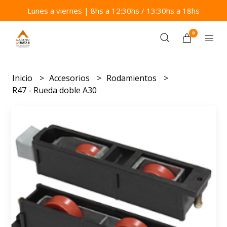
Lunes a viernes | 8hs a 12:30hs / 13:30hs a 18hs
0
Inicio
Accesorios
Rodamientos
R47 - Rueda doble A30