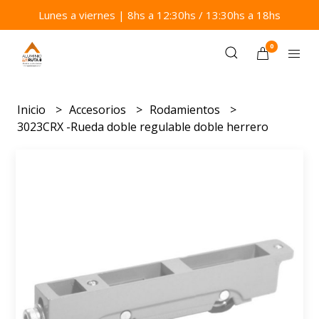
Lunes a viernes | 8hs a 12:30hs / 13:30hs a 18hs
0
Inicio
Accesorios
Rodamientos
3023CRX -Rueda doble regulable doble herrero