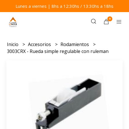
Lunes a viernes | 8hs a 12:30hs / 13:30hs a 18hs
0
Inicio
Accesorios
Rodamientos
3003CRX - Rueda simple regulable con ruleman