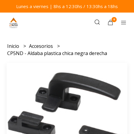
Lunes a viernes | 8hs a 12:30hs / 13:30hs a 18hs
0
Inicio
Accesorios
CP5ND - Aldaba plastica chica negra derecha