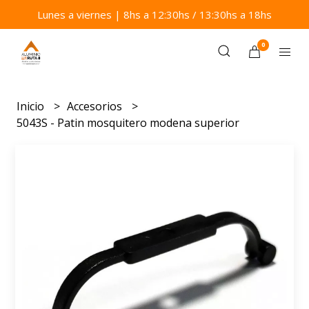
Lunes a viernes | 8hs a 12:30hs / 13:30hs a 18hs
0
Inicio
Accesorios
5043S - Patin mosquitero modena superior